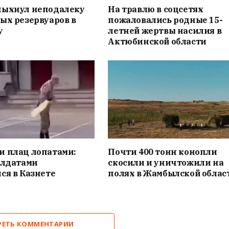
пыхнул неподалеку
На травлю в соцсетях
ых резервуаров в
пожаловались родные 15-
у
летней жертвы насилия в
Актюбинской области
и плац лопатами:
Почти 400 тонн конопли
олдатами
скосили и уничтожили на
ся в Казнете
полях в Жамбылской облас
РЕТЬ КОММЕНТАРИИ