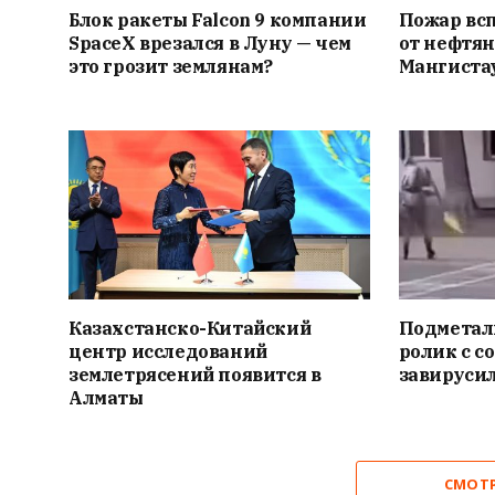
Блок ракеты Falcon 9 компании
Пожар вс
SpaceX врезался в Луну — чем
от нефтян
это грозит землянам?
Мангиста
Казахстанско-Китайский
Подметал
центр исследований
ролик с с
землетрясений появится в
завирусил
Алматы
СМОТ