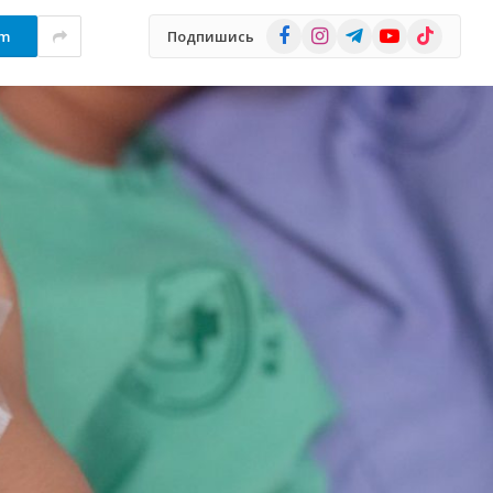
Facebook
Instagram
Telegram
YouTube
TikTok
am
Подпишись