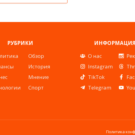
РУБРИКИ
ИНФОРМАЦИ
литика
Обзор
О нас
Ре
нансы
История
Instagram
Th
нес
Мнение
TikTok
Fa
нологии
Спорт
Telegram
Yo
Политика кон