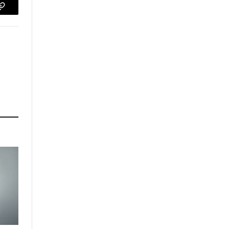
p
Copy
Link