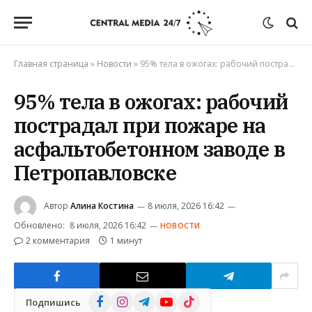
Главная страница
»
Новости
»
95% тела в ожогах: рабочий пострадал при пожаре на асфальтобетонном заводе в Петропавловске
95% тела в ожогах: рабочий
пострадал при пожаре на
асфальтобетонном заводе в
Петропавловске
Автор
Алина Костина
8 июля, 2026 16:42
Обновлено:
8 июля, 2026 16:42
НОВОСТИ
2 комментария
1 минут
Facebook
Instagram
Telegram
YouTube
TikTok
Подпишись