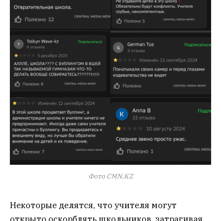
Фото CMN.KZ
Некоторые делятся, что учителя могут
открыто оскорблять школьников, затрагивая