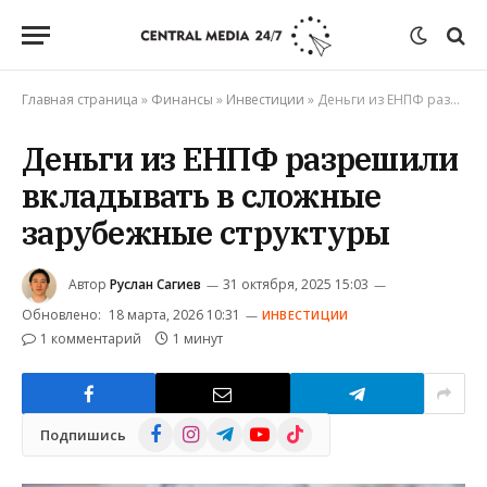
Главная страница
»
Финансы
»
Инвестиции
»
Деньги из ЕНПФ разрешили вкладывать в сложные зарубежные структуры
Деньги из ЕНПФ разрешили
вкладывать в сложные
зарубежные структуры
Автор
Руслан Сагиев
31 октября, 2025 15:03
Обновлено:
18 марта, 2026 10:31
ИНВЕСТИЦИИ
1 комментарий
1 минут
Facebook
Instagram
Telegram
YouTube
TikTok
Подпишись