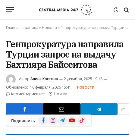
Главная страница
»
Новости
»
Генпрокуратура направила Турции запрос на выдачу Бахтияра Байсеитова
Генпрокуратура направила
Турции запрос на выдачу
Бахтияра Байсеитова
Автор
Алина Костина
2 декабря, 2025 19:18
Обновлено:
16 февраля, 2026 15:41
НОВОСТИ
Комментариев нет
1 минут
Facebook
Instagram
Telegram
YouTube
TikTok
Подпишись