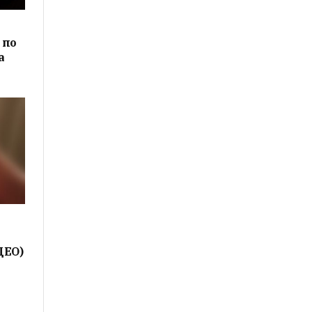
 по
а
ДЕО)