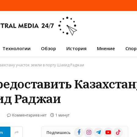
Технологии
Обзор
История
Мнение
Спор
захстану участок земли в порту Шахид Раджаи
редоставить Казахстан
ид Раджаи
Комментариев нет
1 минут
И
Facebook
Instagram
Telegram
YouTube
TikTok
am
Подпишись