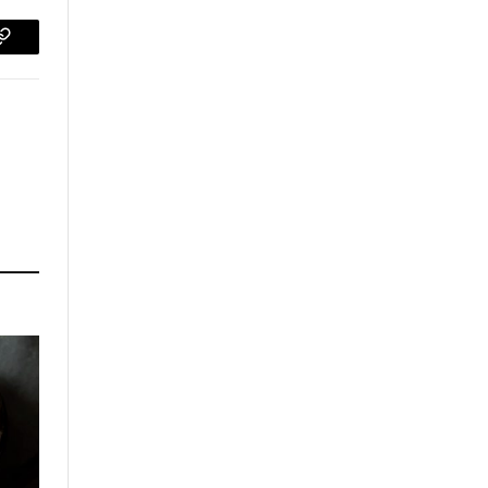
p
Copy
Link