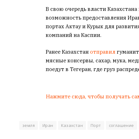
В свою очередь власти Казахстана
возможность предоставления Иран
портах Актау и Курык для развит
компаний на Каспии.
Ранее Казахстан
отправил
гуманит
мясные консервы, сахар, мука, мед
поедут в Тегеран, где груз распр
Нажмите сюда, чтобы получать са
земля
Иран
Казахстан
Порт
соглашение