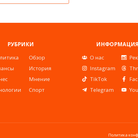
РУБРИКИ
ИНФОРМАЦИ
литика
Обзор
О нас
Ре
нансы
История
Instagram
Th
нес
Мнение
TikTok
Fa
нологии
Спорт
Telegram
Yo
Политика кон