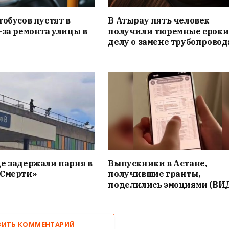
тобусов пустят в
В Атырау пять человек
-за ремонта улицы в
получили тюремные сроки
делу о замене трубопровод
е задержали парня в
Выпускники в Астане,
«Смерти»
получившие гранты,
поделились эмоциями (ВИ
ВИТЬ КОММЕНТАРИЙ