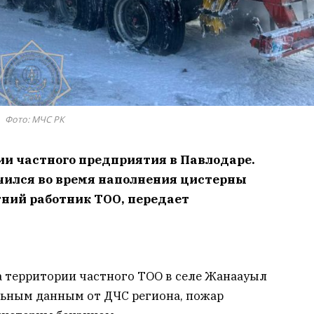
Фото: МЧС РК
рии частного предприятия в Павлодаре.
чился во время наполнения цистерны
тний работник ТОО, передает
а территории частного ТОО в селе Жанаауыл
льным данным от ДЧС региона, пожар