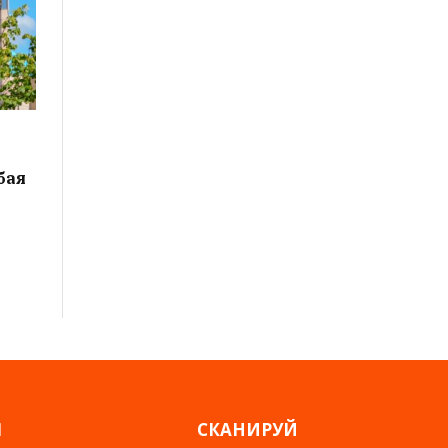
е
бая
Я
СКАНИРУЙ