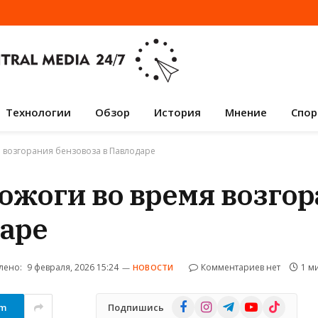
Технологии
Обзор
История
Мнение
Спор
 возгорания бензовоза в Павлодаре
жоги во время возго
даре
лено:
9 февраля, 2026 15:24
Комментариев нет
1 м
НОВОСТИ
Facebook
Instagram
Telegram
YouTube
TikTok
am
Подпишись