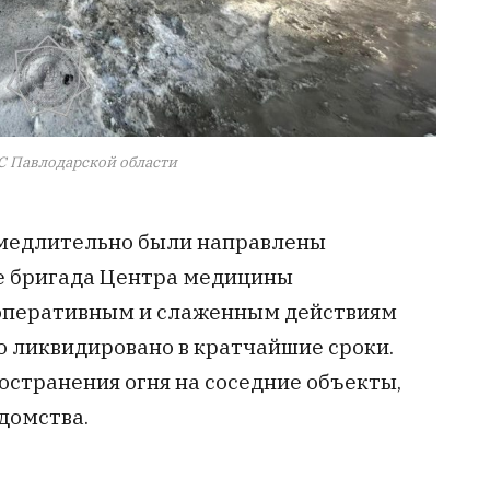
С Павлодарской области
амедлительно были направлены
е бригада Центра медицины
 оперативным и слаженным действиям
о ликвидировано в кратчайшие сроки.
остранения огня на соседние объекты,
домства.