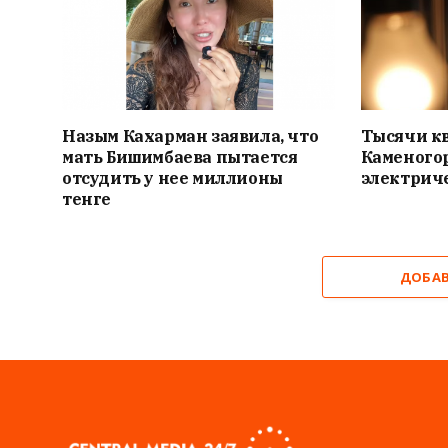
Назым Кахарман заявила, что
Тысячи кв
мать Бишимбаева пытается
Каменогор
отсудить у нее миллионы
электриче
тенге
ДОБА