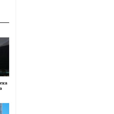
ека
а