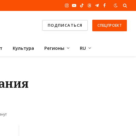
Instagram
YouTube
TikTok
Threads
Telegram
Facebook
ПОДПИСАТЬСЯ
СПЕЦПРОЕКТ
т
Культура
Регионы
RU
рания
инут