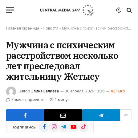
Главная страница
»
Новости
»
Мужчина с психическим расстройством несколько лет преследовал жительницу Жетысу
Мужчина с психическим
расстройством несколько
лет преследовал
жительницу Жетысу
Автор
Элина Валиева
30 апреля, 2026 13:38
ЖЕТЫСУ
Комментариев нет
1 минут
Facebook
Instagram
Telegram
YouTube
TikTok
Подпишись