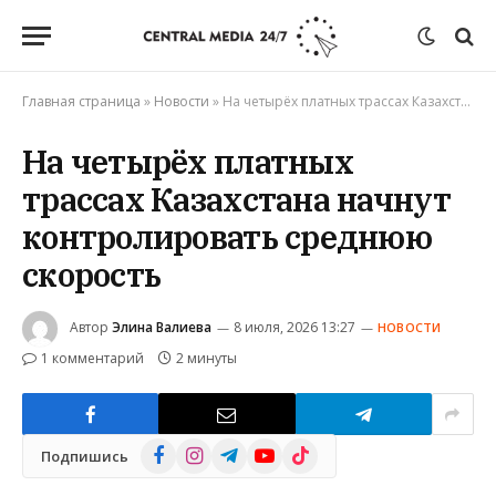
Главная страница
»
Новости
»
На четырёх платных трассах Казахстана начнут контролировать среднюю скорость
На четырёх платных
трассах Казахстана начнут
контролировать среднюю
скорость
Автор
Элина Валиева
8 июля, 2026 13:27
НОВОСТИ
1 комментарий
2 минуты
Facebook
Instagram
Telegram
YouTube
TikTok
Подпишись