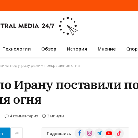
Технологии
Обзор
История
Мнение
Спор
вили под угрозу режим прекращения огня
о Ирану поставили по
я огня
4 комментария
2 минуты
Facebook
Instagram
Telegram
YouTube
TikTok
am
Подпишись