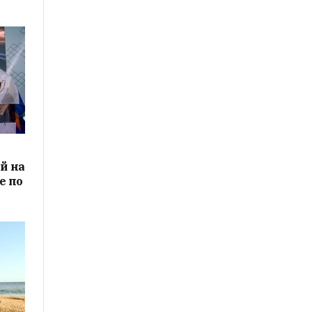
й на
е по