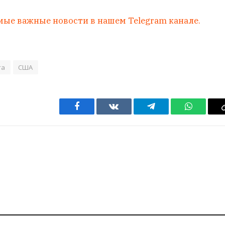
мые важные новости в нашем Telegram канале.
та
США
Facebook
VKontakte
Telegram
WhatsAp