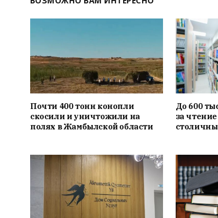
ВОЗМОЖНО ВАМ ИНТЕРЕСНО
Почти 400 тонн конопли
До 600 ты
скосили и уничтожили на
за чтение
полях в Жамбылской области
столичны