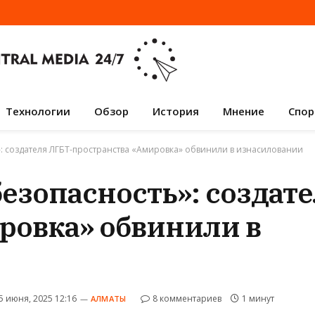
Технологии
Обзор
История
Мнение
Спор
»: создателя ЛГБТ-пространства «Амировка» обвинили в изнасиловании
безопасность»: создат
ровка» обвинили в
5 июня, 2025 12:16
8 комментариев
1 минут
АЛМАТЫ