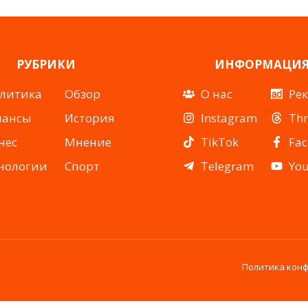
РУБРИКИ
ИНФОРМАЦИ
литика
Обзор
О нас
Ре
нансы
История
Instagram
Th
нес
Мнение
TikTok
Fa
нологии
Спорт
Telegram
Yo
Политика кон