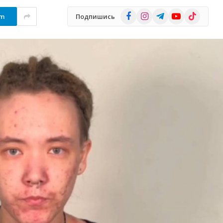
Facebook
Instagram
Telegram
YouTube
TikTok
am
Подпишись