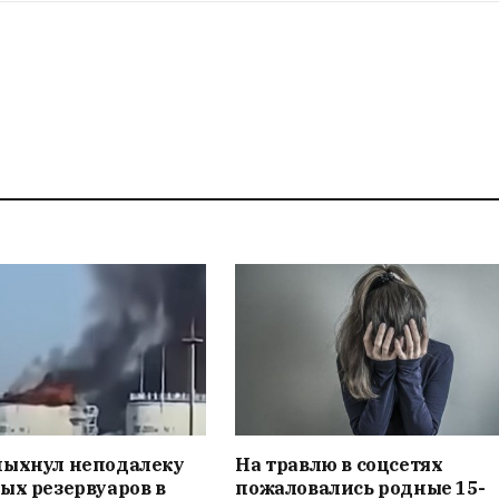
пыхнул неподалеку
На травлю в соцсетях
ых резервуаров в
пожаловались родные 15-