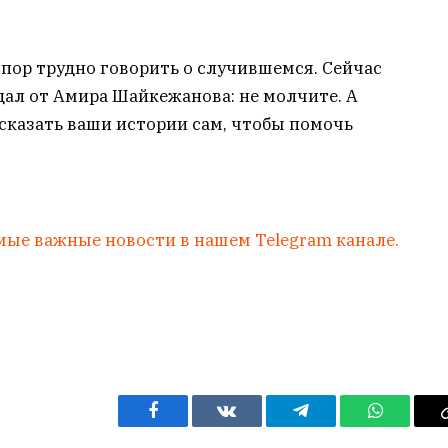
 пор трудно говорить о случившемся. Сейчас
адал от Амира Шайкежанова: не молчите. А
ссказать ваши истории сам, чтобы помочь
мые важные новости в нашем Telegram канале.
Facebook
VKontakte
Telegram
WhatsAp