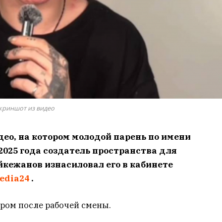
криншот из видео
део, на котором молодой парень по имени
 2025 года создатель пространства для
кежанов изнасиловал его в кабинете
edia24
.
ром после рабочей смены.