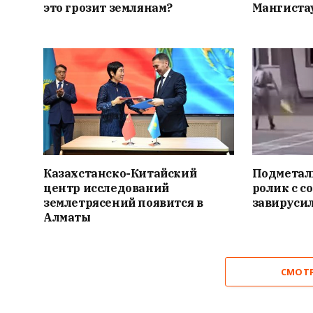
это грозит землянам?
Мангиста
Казахстанско-Китайский
Подметал
центр исследований
ролик с с
землетрясений появится в
завирусил
Алматы
СМОТ