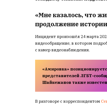
«Мне казалось, что жи
продолжение истори
Инцидент произошёл 24 марта 202
видеообращение, в котором подро
с камер видеонаблюдения.
«Амировка» позиционируется
представителей ЛГБТ-сообще
Шайкежанов также известен
В разговоре с корреспондентом
Ce