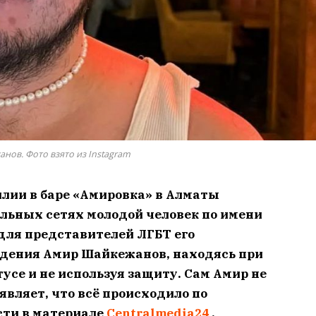
нов. Фото взято из Instagram
лии в баре «Амировка» в Алматы
льных сетях молодой человек по имени
 для представителей ЛГБТ его
едения Амир Шайкежанов, находясь при
усе и не используя защиту. Сам Амир не
являет, что всё происходило по
сти в материале
Centralmedia24
.