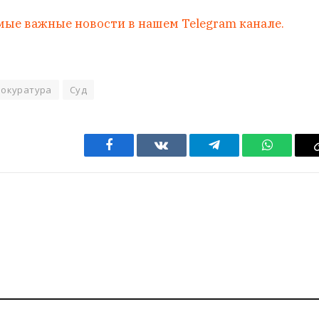
мые важные новости в нашем Telegram канале.
рокуратура
Суд
Facebook
VKontakte
Telegram
WhatsAp