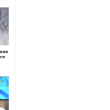
ании
чем