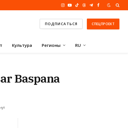
Instagram
YouTube
TikTok
Threads
Telegram
Facebook
ПОДПИСАТЬСЯ
СПЕЦПРОЕКТ
т
Культура
Регионы
RU
ar Baspana
нут