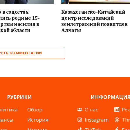
 в соцсетях
Казахстанско-Китайский
лись родные 15-
центр исследований
ртвы насилия в
землетрясений появится в
кой области
Алматы
РЕТЬ КОММЕНТАРИИ
РУБРИКИ
ИНФОРМАЦИ
литика
Обзор
О нас
Ре
нансы
История
Instagram
Th
нес
Мнение
TikTok
Fa