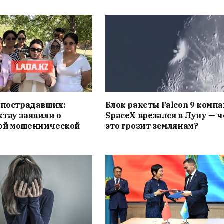
 пострадавших:
Блок ракеты Falcon 9 комп
тау заявили о
SpaceX врезался в Луну — 
ой мошеннической
это грозит землянам?