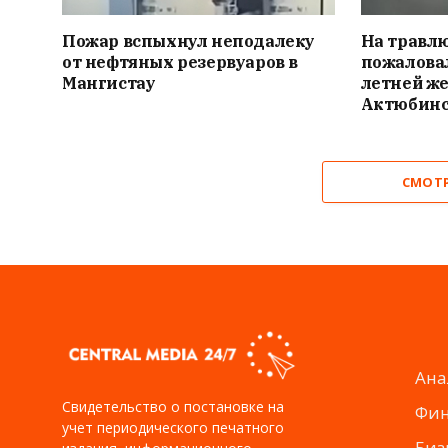
Пожар вспыхнул неподалеку
На травлю
от нефтяных резервуаров в
пожалова
Мангистау
летней же
Актюбинс
СМОТ
Ана
Свидетельство о постановке на
Фи
учет периодического печатного
Биз