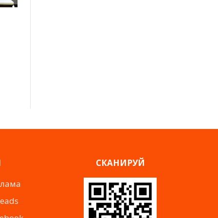
Я
СКАНИРУЙ
клама
reads
cebook