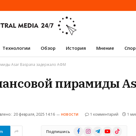
Технологии
Обзор
История
Мнение
Спор
миды Asar Baspana задержало АФМ
ансовой пирамиды As
влено:
20 февраля, 2025 14:16
1 комментарий
1 ми
НОВОСТИ
Facebook
Instagram
Telegram
YouTube
TikTok
am
Подпишись