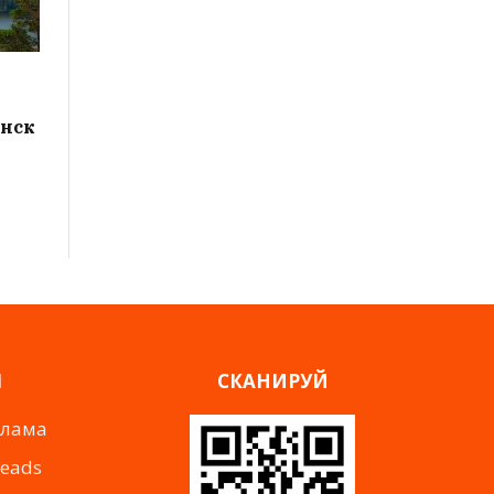
инск
Я
СКАНИРУЙ
клама
reads