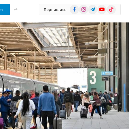
Facebook
Instagram
Telegram
YouTube
TikTok
am
Подпишись