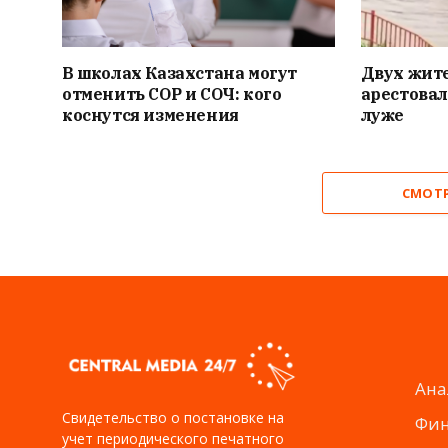
В школах Казахстана могут
Двух жит
отменить СОР и СОЧ: кого
арестовал
коснутся изменения
луже
СМОТ
Ана
Свидетельство о постановке на
Фи
учет периодического печатного