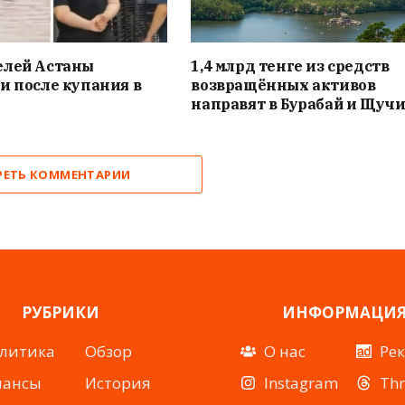
елей Астаны
1,4 млрд тенге из средств
и после купания в
возвращённых активов
направят в Бурабай и Щуч
РЕТЬ КОММЕНТАРИИ
РУБРИКИ
ИНФОРМАЦИ
литика
Обзор
О нас
Ре
нансы
История
Instagram
Th