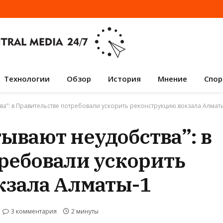
Технологии
Обзор
История
Мнение
Спор
а”: в Правительстве потребовали ускорить реконструкцию вокзала Алмат
вают неудобства”: в
ребовали ускорить
кзала Алматы-1
3 комментария
2 минуты