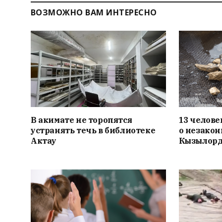
ВОЗМОЖНО ВАМ ИНТЕРЕСНО
В акимате не торопятся
13 челове
устранять течь в библиотеке
о незакон
Актау
Кызылорд