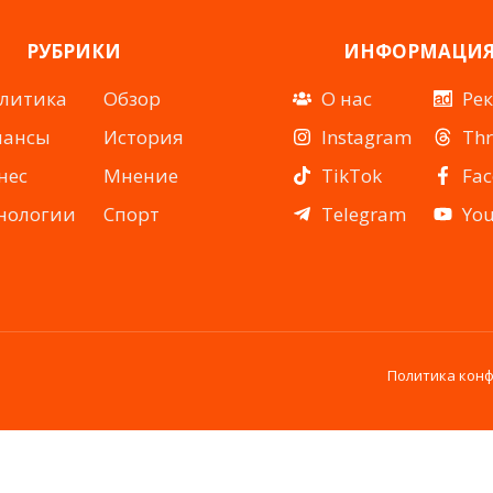
РУБРИКИ
ИНФОРМАЦИ
литика
Обзор
О нас
Ре
нансы
История
Instagram
Th
нес
Мнение
TikTok
Fa
нологии
Спорт
Telegram
Yo
Политика кон