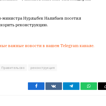
р-министра Нурлыбек Налибаев посетил
скорить реконструкцию.
мые важные новости в нашем Telegram канале.
Правительсво
реконструкция
Facebook
VKontakte
Telegram
WhatsAp