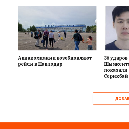
Авиакомпании возобновляют
36 ударов
рейсы в Павлодар
Шымкента
показали
Серикбай
ДОБА