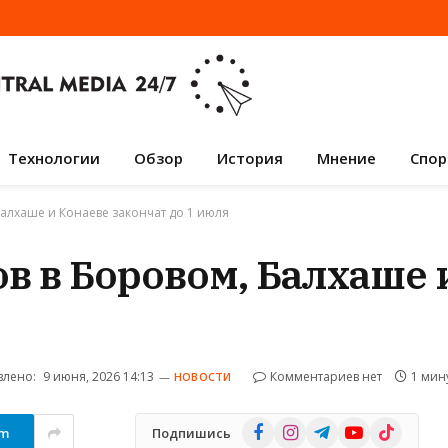
Технологии
Обзор
История
Мнение
Спор
Балхаше и Конаеве закончат до 1 июля
в в Боровом, Балхаше 
лено:
9 июня, 2026 14:13
Комментариев нет
1 мин
НОВОСТИ
Facebook
Instagram
Telegram
YouTube
TikTok
am
Подпишись