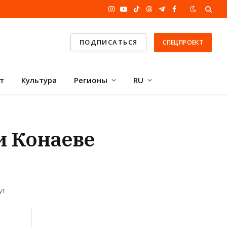
Instagram
YouTube
TikTok
Threads
Telegram
Facebook
ПОДПИСАТЬСЯ
СПЕЦПРОЕКТ
т
Культура
Регионы
RU
и Конаеве
ут