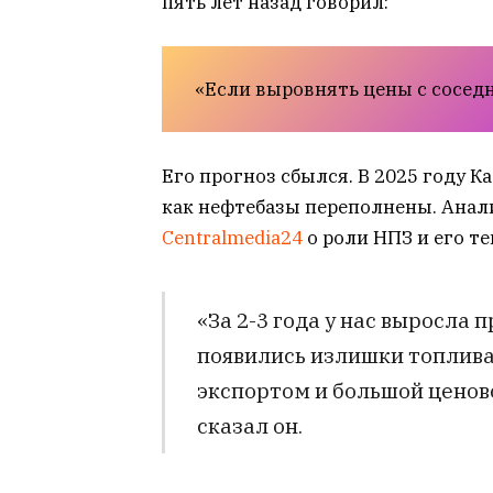
пять лет назад говорил:
«Если выровнять цены с соседн
Его прогноз сбылся. В 2025 году К
как нефтебазы переполнены. Анал
Centralmedia24
о роли НПЗ и его т
«За 2-3 года у нас выросла 
появились излишки топлива
экспортом и большой ценов
сказал он.