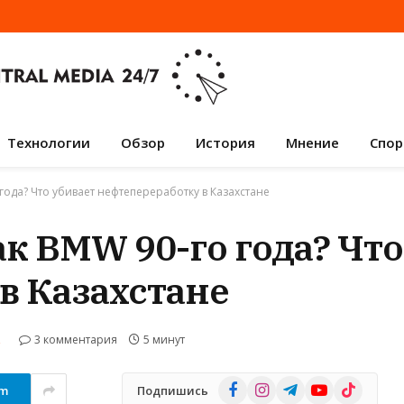
Технологии
Обзор
История
Мнение
Спор
года? Что убивает нефтепереработку в Казахстане
к BMW 90-го года? Что
в Казахстане
3 комментария
5 минут
Facebook
Instagram
Telegram
YouTube
TikTok
am
Подпишись