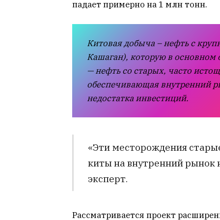
падает примерно на 1 млн тонн.
Китовая добыча – нефть с круп
Кашаган), которую в основном 
— нефть со старых, часто ист
обеспечивающая внутренний ры
недостатка инвестиций.
«Эти месторождения старые
киты на внутренний рынок 
эксперт.
Рассматривается проект расширени