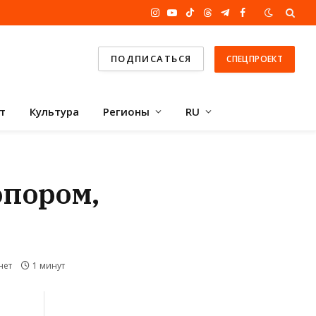
Instagram
YouTube
TikTok
Threads
Telegram
Facebook
ПОДПИСАТЬСЯ
СПЕЦПРОЕКТ
т
Культура
Регионы
RU
опором,
нет
1 минут