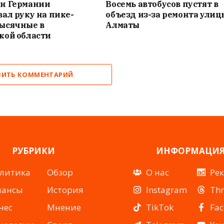
н Германии
Восемь автобусов пустят в
ал руку на пике-
объезд из-за ремонта улиц
ысячные в
Алматы
кой области
ВИТЬ КОММЕНТАРИЙ
РУБРИКИ
ИНФОРМАЦИ
литика
Обзор
О нас
Ре
нансы
История
Instagram
Th
нес
Мнение
TikTok
Fa