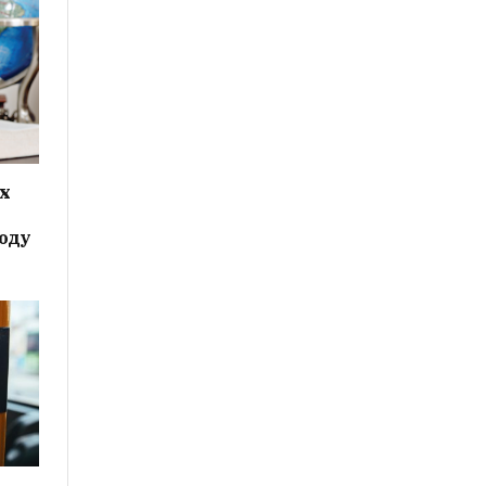
ых
году