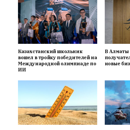
Казахстанский школьник
В Алматы
вошел в тройку победителей на
получател
Международной олимпиаде по
новые би
ИИ