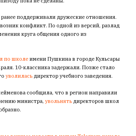
пизоду пока не сделаны.
и ранее поддерживали дружеские отношения.
возник конфликт. По одной из версий, разлад
менения круга общения одного из
л по школе
имени Пушкина в городе Кульсары
враля. 10-классника задержали. Позже стало
го
уволилась
директор учебного заведения.
йменова сообщила, что в регион направили
мнению министра,
увольнять
директоров школ
образно.