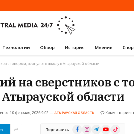
Технологии
Обзор
История
Мнение
Спор
ков с топором, вернулся в школу в Атырауской области
ий на сверстников с т
в Атырауской области
ено:
10 февраля, 2026 9:02
Комментариев 
АТЫРАУСКАЯ ОБЛАСТЬ
Facebook
Instagram
Telegram
YouTube
TikTok
am
Подпишись