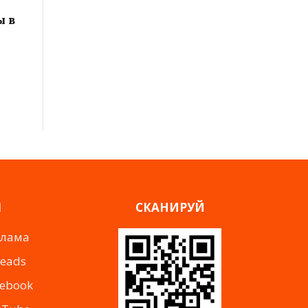
ы в
Я
СКАНИРУЙ
клама
reads
cebook