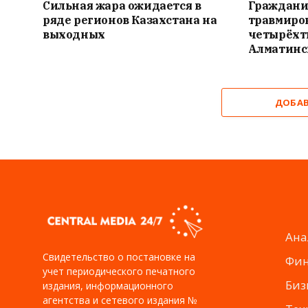
Сильная жара ожидается в
Граждани
ряде регионов Казахстана на
травмиров
выходных
четырёхт
Алматинс
ДОБА
Ана
Свидетельство о постановке на
Фи
учет периодического печатного
Биз
издания, информационного
агентства и сетевого издания №