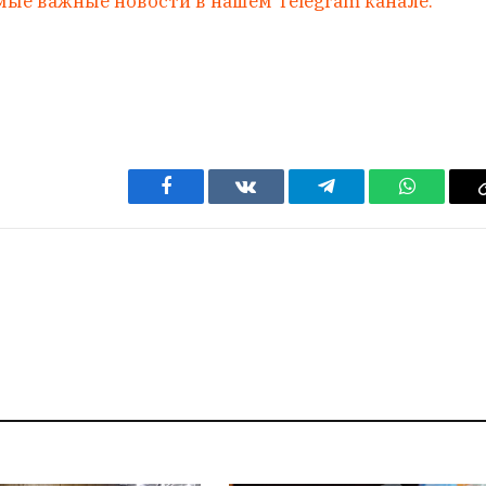
мые важные новости в нашем Telegram канале.
Facebook
VKontakte
Telegram
WhatsAp