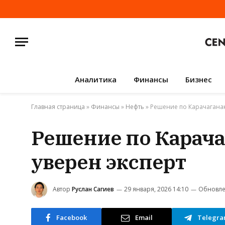
Аналитика
Финансы
Бизнес
Главная страница
»
Финансы
»
Нефть
»
Решение по Карачаганак
Решение по Карача
уверен эксперт
Автор
Руслан Сагиев
29 января, 2026 14:10
Обновле
Facebook
Email
Telegr