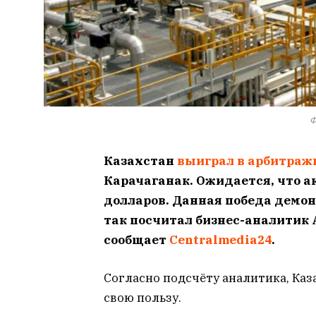
Ф
Казахстан
выиграл в арбитраж
Карачаганак. Ожидается, что а
долларов. Данная победа демон
так посчитал бизнес-аналитик 
сообщает
Centralmedia24
.
Согласно подсчёту аналитика, Каз
свою пользу.