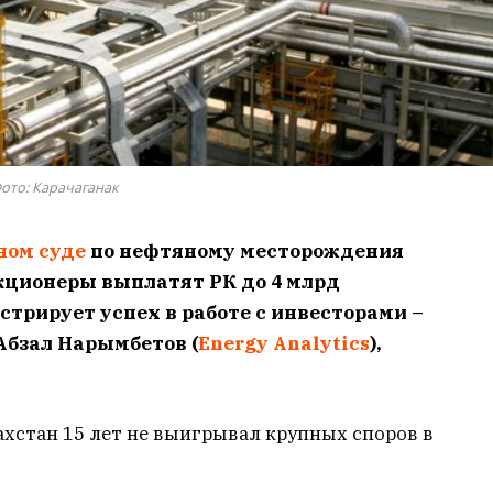
ото: Карачаганак
ном суде
по нефтяному месторождения
кционеры выплатят РК до 4 млрд
стрирует успех в работе с инвесторами –
Абзал Нарымбетов (
Energy Analytics
),
ахстан 15 лет не выигрывал крупных споров в