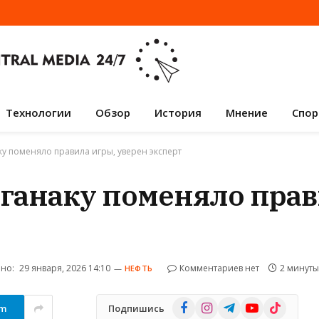
Технологии
Обзор
История
Мнение
Спор
у поменяло правила игры, уверен эксперт
ганаку поменяло прав
но:
29 января, 2026 14:10
Комментариев нет
2 минут
НЕФТЬ
Facebook
Instagram
Telegram
YouTube
TikTok
am
Подпишись