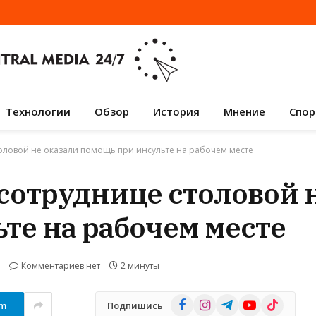
Технологии
Обзор
История
Мнение
Спор
толовой не оказали помощь при инсульте на рабочем месте
 сотруднице столовой 
те на рабочем месте
Комментариев нет
2 минуты
Facebook
Instagram
Telegram
YouTube
TikTok
am
Подпишись