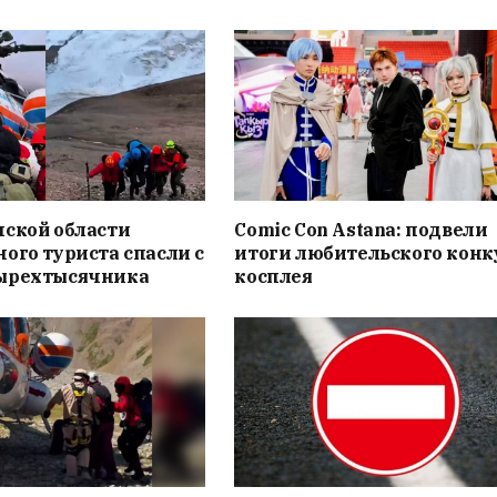
нской области
Comic Con Astana: подвели
ого туриста спасли с
итоги любительского конк
ырехтысячника
косплея