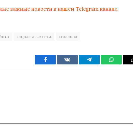
мые важные новости в нашем Telegram канале.
бота
социальные сети
столовая
Facebook
VKontakte
Telegram
WhatsAp