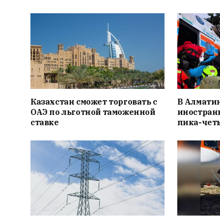
Казахстан сможет торговать с
В Алмати
ОАЭ по льготной таможенной
иностранн
ставке
пика-чет