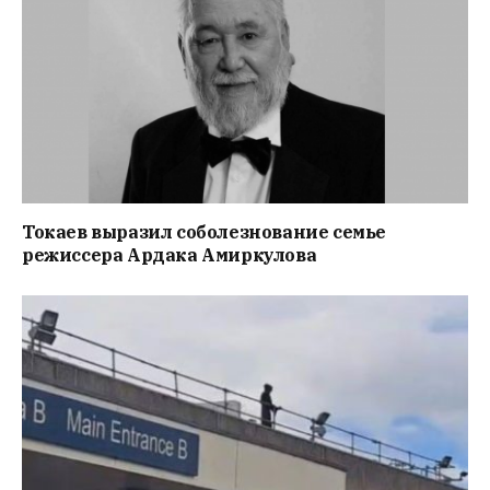
Токаев выразил соболезнование семье
режиссера Ардака Амиркулова