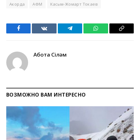
Акорда
АФМ
Касым-Жомарт Токаев
Facebook
VKontakte
Telegram
WhatsApp
Copy
Link
Ақбота Сіләм
ВОЗМОЖНО ВАМ ИНТЕРЕСНО