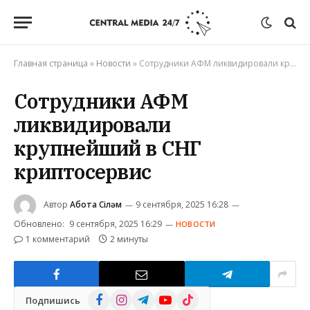
Главная страница
»
Новости
»
Сотрудники АФМ ликвидировали крупнейший в СНГ криптосервис
Сотрудники АФМ
ликвидировали
крупнейший в СНГ
криптосервис
Автор
Ақбота Сіләм
9 сентября, 2025 16:28
Обновлено:
9 сентября, 2025 16:29
НОВОСТИ
1 комментарий
2 минуты
Facebook
Instagram
Telegram
YouTube
TikTok
Подпишись