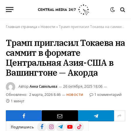
Главная страница
»
Новости
»
Трамп пригласил Токаева на саммит в формате Центральная Азия-США в Вашингтоне — Акорда
Трамп пригласил Токаева на
саммит в формате
Центральная Азия-США в
Вашингтоне — Акорда
Автор
Анна Савельева
26 октября, 2025 18:06
Обновлено:
2 марта, 2026 8:46
1 комментарий
НОВОСТИ
1 минут
Facebook
Instagram
Telegram
YouTube
TikTok
Подпишись