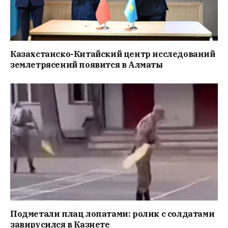
Казахстанско-Китайский центр исследований
землетрясений появится в Алматы
Подметали плац лопатами: ролик с солдатами
завирусился в Казнете