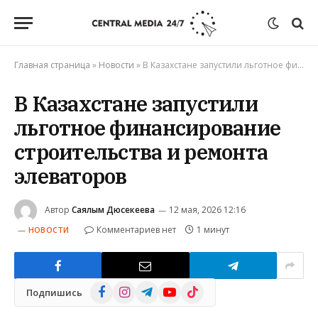
Главная страница
»
Новости
»
В Казахстане запустили льготное финансирование строительства и ремонта элеваторов
В Казахстане запустили
льготное финансирование
строительства и ремонта
элеваторов
Автор
Саялым Дюсекеева
12 мая, 2026 12:16
Комментариев нет
1 минут
НОВОСТИ
Facebook
Instagram
Telegram
YouTube
TikTok
Подпишись