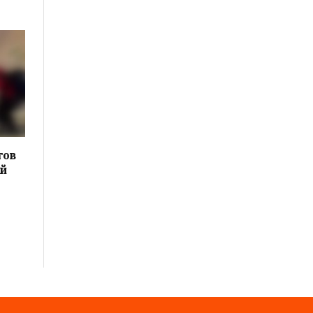
тов
ой