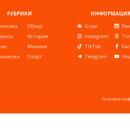
РУБРИКИ
ИНФОРМАЦИ
литика
Обзор
О нас
Ре
нансы
История
Instagram
Th
нес
Мнение
TikTok
Fa
нологии
Спорт
Telegram
Yo
Политика кон