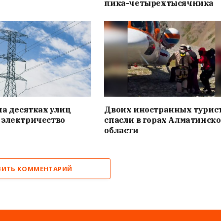
пика-четырехтысячника
на десятках улиц
Двоих иностранных турис
 электричество
спасли в горах Алматинск
области
ВИТЬ КОММЕНТАРИЙ