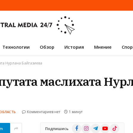
Технологии
Обзор
История
Мнение
Спор
ата Нурлана Байгазиева
епутата маслихата Нур
Комментариев нет
1 минут
ОБЛАСТЬ
Facebook
Instagram
Telegram
YouTube
TikTok
am
Подпишись