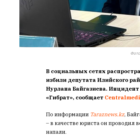
Фото
В социальных сетях распростра
избили депутата Илийского ра
Нурлана Байгазиева. Инцидент 
«Гибрат», сообщает
Centralmed
По информации
Taraznews.kz
, Бай
– в качестве юриста он проводил в
напали.