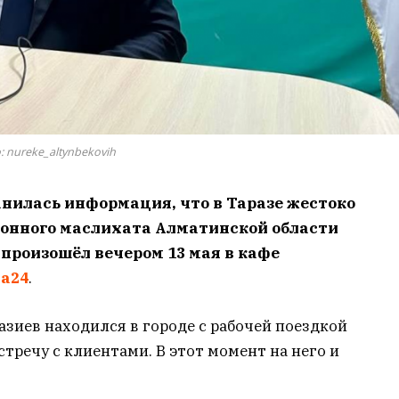
: nureke_altynbekovih
нилась информация, что в Таразе жестоко
йонного маслихата Алматинской области
произошёл вечером 13 мая в кафе
ia24
.
газиев находился в городе с рабочей поездкой
стречу с клиентами. В этот момент на него и