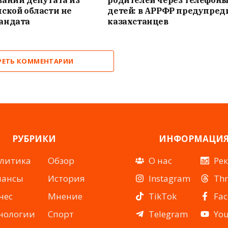
вании депутата из
родителей через телефон
ской области не
детей: в АРРФР предупред
андата
казахстанцев
РЕТЬ КОММЕНТАРИИ
РУБРИКИ
ИНФОРМАЦИ
литика
Обзор
О нас
Ре
нансы
История
Instagram
Th
нес
Мнение
TikTok
Fa
нологии
Спорт
Telegram
Yo