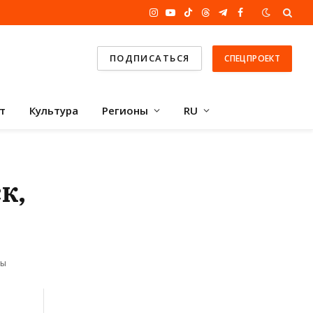
Instagram
YouTube
TikTok
Threads
Telegram
Facebook
ПОДПИСАТЬСЯ
СПЕЦПРОЕКТ
т
Культура
Регионы
RU
к,
ты