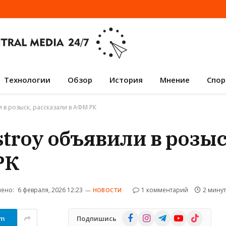
Технологии
Обзор
История
Мнение
Спор
и в розыск, рассказали в АФМ РК
stroy объявили в розыс
РК
ено:
6 февраля, 2026 12:23
1 комментарий
2 мину
НОВОСТИ
Facebook
Instagram
Telegram
YouTube
TikTok
am
Подпишись