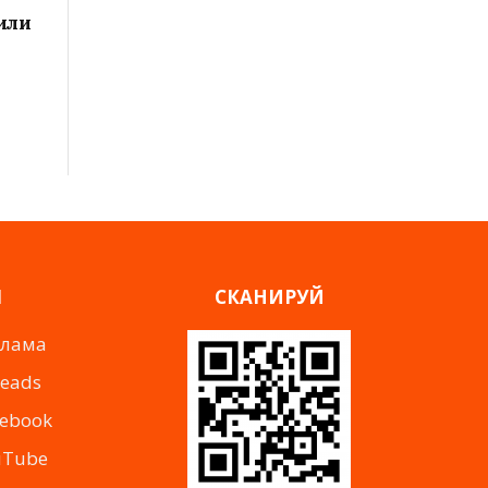
ы
или
Я
СКАНИРУЙ
клама
reads
cebook
uTube