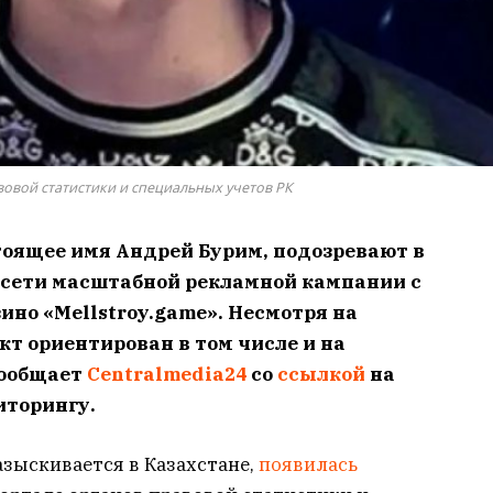
вовой статистики и специальных учетов РК
тоящее имя Андрей Бурим, подозревают в
 сети масштабной рекламной кампании с
но «Mellstroy.game». Несмотря на
кт ориентирован в том числе и на
сообщает
Centralmedia24
со
ссылкой
на
иторингу.
азыскивается в Казахстане,
появилась