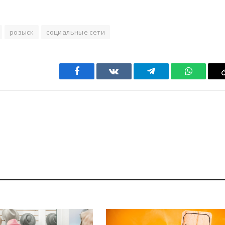
розыск
социальные сети
Facebook
VKontakte
Telegram
WhatsAp