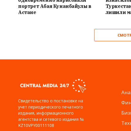
одновременно нарисовали
изнасило
портрет Абая Кунанбайулы в
Туркестан
Астане
лишили м
СМОТ
Ана
Свидетельство о постановке на
Фи
учет периодического печатного
Биз
издания, информационного
агентства и сетевого издания №
Тех
KZ10VPY00111108