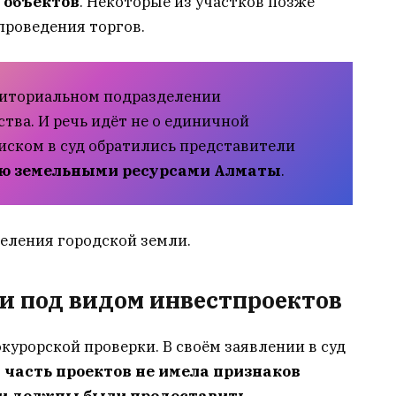
 объектов
. Некоторые из участков позже
проведения торгов.
риториальном подразделении
тва. И речь идёт не о единичной
иском в суд обратились представители
ию земельными ресурсами Алматы
.
деления городской земли.
и под видом инвестпроектов
окурорской проверки. В своём заявлении в суд
 часть проектов не имела признаков
и должны были предоставить