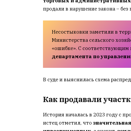
торговых и административных
продали в нарушение закона – без 
Несостыковки заметили в тер
Министерства сельского хозяйс
«ошибке». С соответствующим 
департамента по управлен
В суде и выяснилась схема распре
Как продавали участк
История началась в 2023 году с пр
истец отметил, что
значительная
инвестиционных
, а значит,
земл