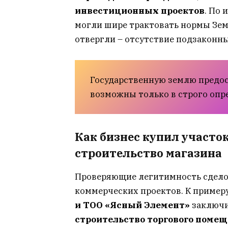
инвестиционных проектов
. По 
могли шире трактовать нормы Земе
отвергли – отсутствие подзаконны
Государственную землю предос
возможны только в строго опр
Как бизнес купил участок
строительство магазина
Проверяющие легитимность сделок
коммерческих проектов. К примеру
и ТОО «Ясный Элемент»
заключи
строительство торгового поме