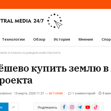
Технологии
Обзор
История
Мнение
Спор
землю в Алматы под видом инвестпроекта
дёшево купить землю 
роекта
овлено:
16 марта, 2026 11:37
1 комментарий
8 мин
ИСТОРИЯ
Facebook
Instagram
Telegram
YouTube
TikTok
am
Подпишись