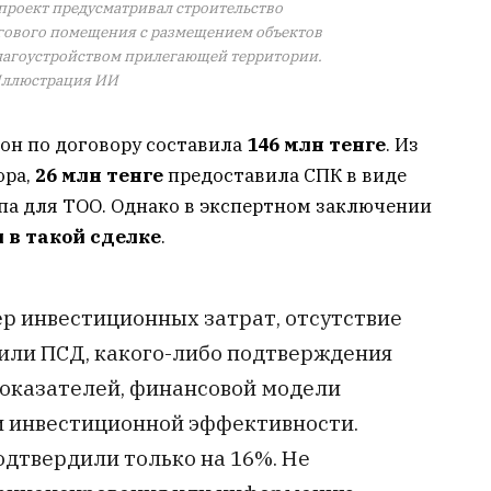
роект предусматривал строительство
ового помещения с размещением объектов
благоустройством прилегающей территории.
ллюстрация ИИ
он по договору составила
146 млн тенге
. Из
ора,
26 млн тенге
предоставила СПК в виде
па для ТОО. Однако в экспертном заключении
 в такой сделке
.
р инвестиционных затрат, отсутствие
 или ПСД, какого-либо подтверждения
показателей, финансовой модели
и инвестиционной эффективности.
дтвердили только на 16%. Не