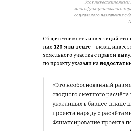
Этот инвестиционный п
многофункционального торг
социального назначения с 
И
Общая стоимость инвестиций стор
них
120 млн тенге
– вклад инвест
земельного участка с правом выку
по проекту указали на
недостатки
«Это необоснованный разме
сводного сметного расчёта
указанных в бизнес-плане 
проекта наряду с расчётам
Финансирование проекта по